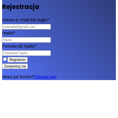
Rejestracja
Adres e-mail lub login
*
Hasło
*
Potwierdź hasło
*
Regulamin
Zarejestruj się
Masz już konto?
Zaloguj się!